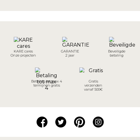
KARE cares
GARANTIE
Beveiligde
Onze projecten
2 jaar
betaling
Betaling tot max 4
Gratis
termijnen gratis
verzenden
vanaf 500€