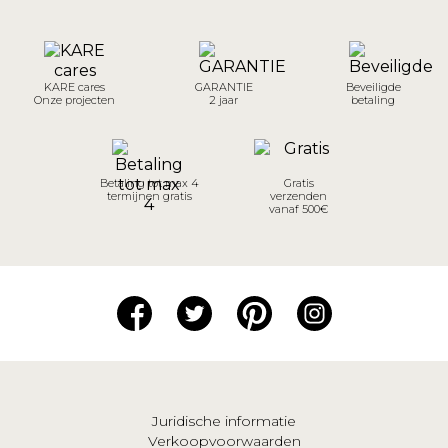
KARE cares
GARANTIE
Beveiligde
Onze projecten
2 jaar
betaling
Betaling tot max 4
Gratis
termijnen gratis
verzenden
vanaf 500€
Juridische informatie
Verkoopvoorwaarden