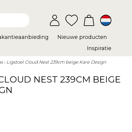
vakantieaanbieding
Nieuwe producten
Inspiratie
as
Ligstoel Cloud Nest 239cm beige Kare Design
CLOUD NEST 239CM BEIGE
IGN