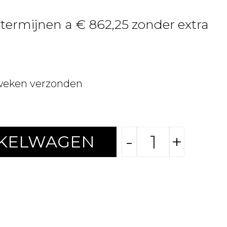
4 termijnen a € 862,25 zonder extra
weken verzonden
-
+
NKELWAGEN