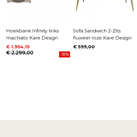
l
Hoekbank Infinity links
Sofa Sandwich 2-Zits
machiato Kare Design
fluweel roze Kare Design
€ 1.954,15
€ 599,00
Prijs
Prijs
Normale prijs
€ 2.299,00
%
-15%