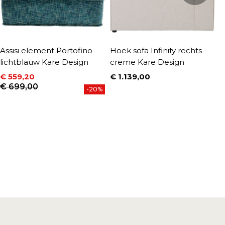
Assisi element Portofino
Hoek sofa Infinity rechts
H
lichtblauw Kare Design
creme Kare Design
l
€ 559,20
€ 1.139,00
€
Prijs
P
Prijs
Normale prijs
€ 699,00
-20%