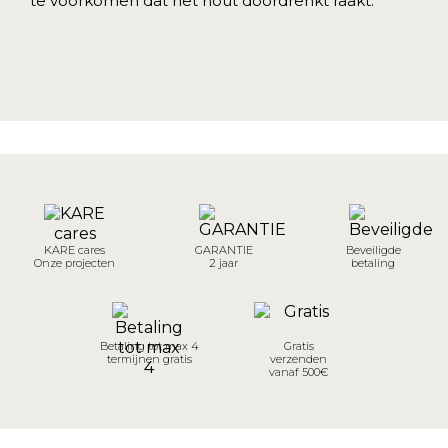
te voorkomen dat het hout doordrenkt raakt.
KARE cares
GARANTIE
Beveiligde
Onze projecten
2 jaar
betaling
Betaling tot max 4
Gratis
termijnen gratis
verzenden
vanaf 500€