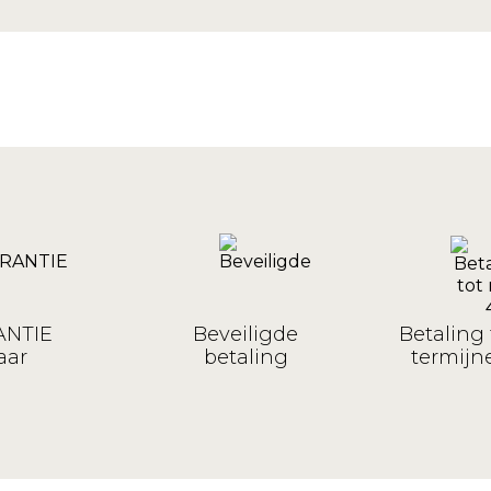
NTIE
Beveiligde
Betaling 
aar
betaling
termijne