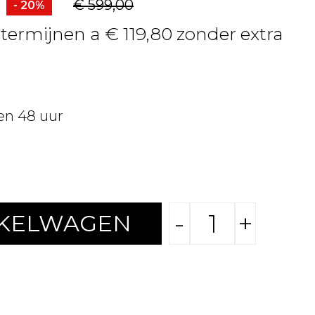
€ 599,00
- 20%
 termijnen a € 119,80 zonder extra
en 48 uur
-
+
NKELWAGEN