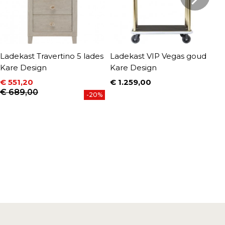
Ladekast Travertino 5 lades
Ladekast VIP Vegas goud
L
Kare Design
Kare Design
K
€ 551,20
€ 1.259,00
€
Prijs
Prijs
Normale prijs
P
N
€ 689,00
€
-20%