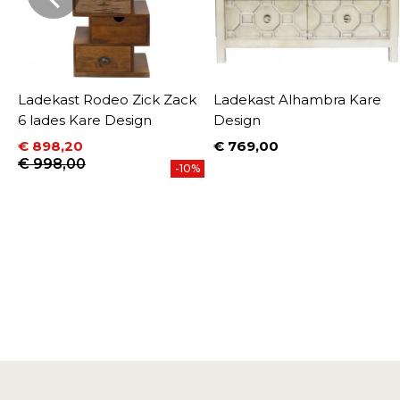
Ladekast Rodeo Zick Zack
Ladekast Alhambra Kare
6 lades Kare Design
Design
€ 898,20
€ 769,00
Prijs
Prijs
Normale prijs
€ 998,00
-10%