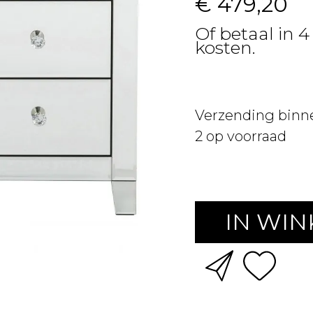
€ 479,20
Of betaal in 4
kosten.
Verzending binn
2
op voorraad
IN WI