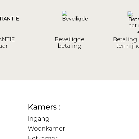
NTIE
Beveiligde
Betaling 
aar
betaling
termijne
Kamers :
Ingang
Woonkamer
Eetkamer