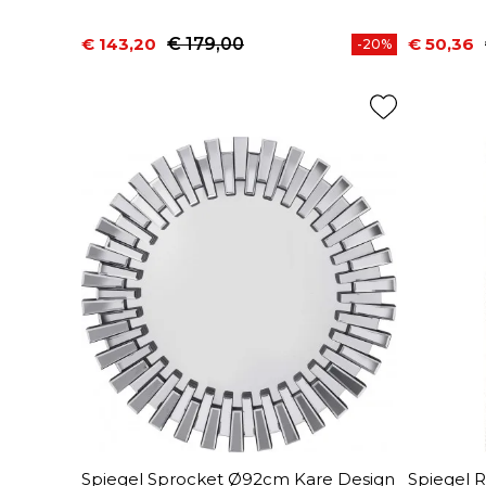
€ 143,20
€ 179,00
€ 50,36
-20%
Prijs
Normale prijs
Prijs
Normale 
Spiegel Sprocket Ø92cm Kare Design
Spiegel 