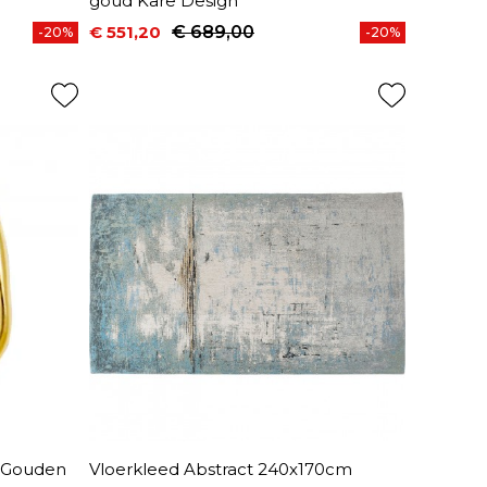
goud Kare Design
€ 551,20
€ 689,00
-20%
-20%
Prijs
Normale prijs
 Gouden
Vloerkleed Abstract 240x170cm