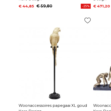
€ 44,85
€ 59,80
€ 471,20
-25%
Prijs
Normale prijs
Prijs
Normale 
Woonaccessoires papegaai XL goud
Woonacce