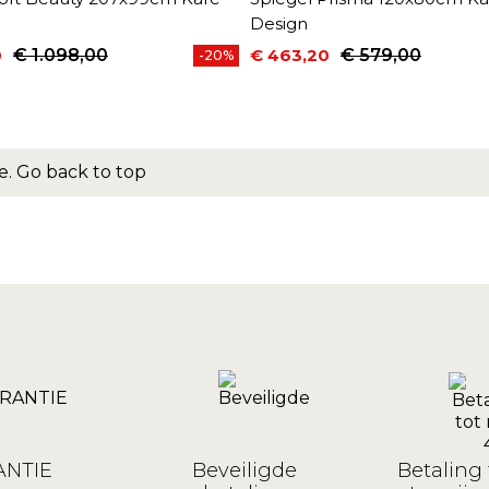
Design
0
€ 1.098,00
€ 463,20
€ 579,00
-20%
prijs
Prijs
Normale prijs
e.
Go back to top
NTIE
Beveiligde
Betaling 