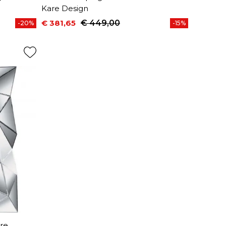
Kare Design
€ 381,65
€ 449,00
-20%
-15%
Prijs
Normale prijs
re