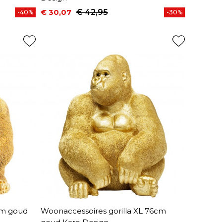
€ 30,07
€ 42,95
-40%
-30%
Prijs
Normale prijs
cm goud
Woonaccessoires gorilla XL 76cm