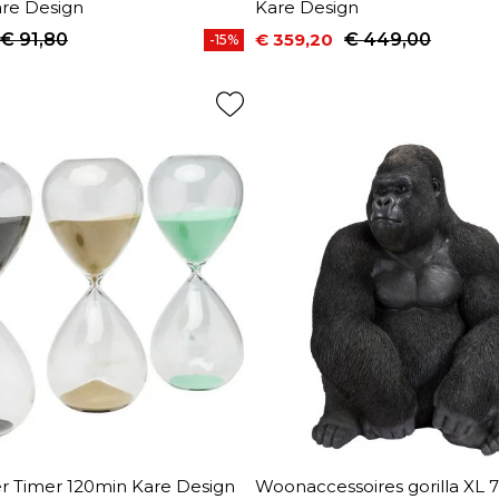
are Design
Kare Design
€ 91,80
€ 359,20
€ 449,00
-15%
prijs
Prijs
Normale prijs
r Timer 120min Kare Design
Woonaccessoires gorilla XL