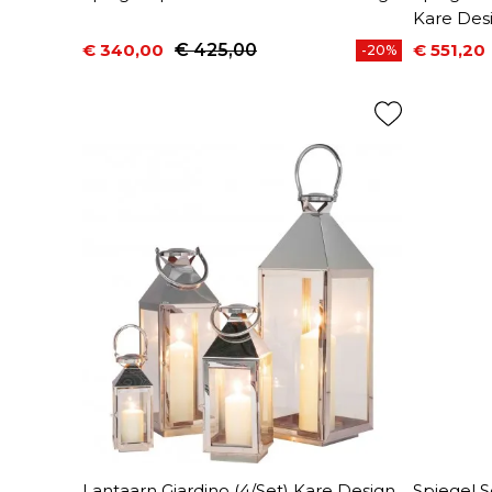
Kare Des
€ 340,00
€ 425,00
€ 551,20
-20%
Prijs
Normale prijs
Prijs
Normale 
Lantaarn Giardino (4/Set) Kare Design
Spiegel 