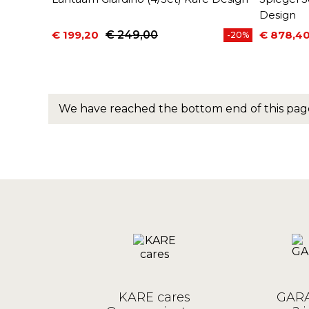
Design
€ 199,20
€ 249,00
€ 878,4
-20%
Prijs
Normale prijs
Prijs
Normale 
We have reached the bottom end of this pag
KARE cares
GARA