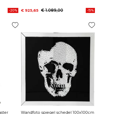
€ 925,65
€ 1.089,00
-20%
-15%
Prijs
Normale prijs
ster
Wandfoto spiegel schedel 100x100cm