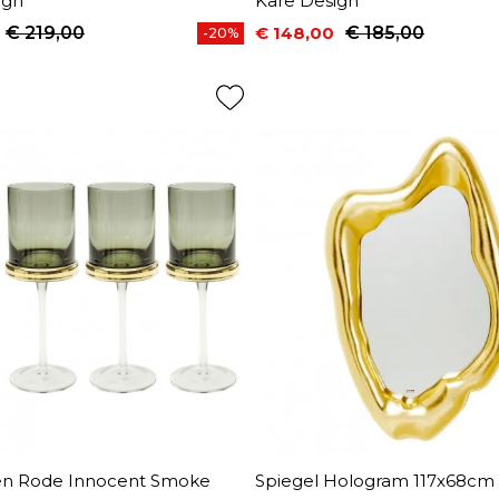
ign
Kare Design
€ 219,00
€ 148,00
€ 185,00
-20%
prijs
Prijs
Normale prijs
en Rode Innocent Smoke
Spiegel Hologram 117x68cm