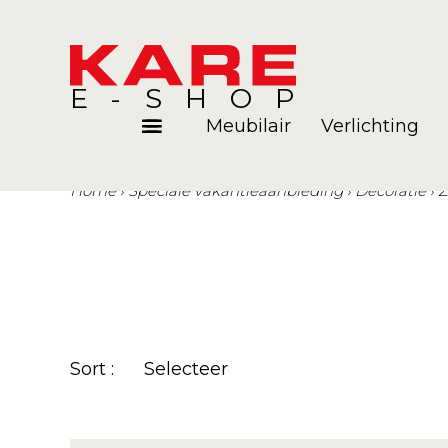
E-SHOP
Meubilair
Verlichting
Home
Speciale vakantieaanbieding
Decoratie
Z
Kamers
Blog
Sort :
Selecteer