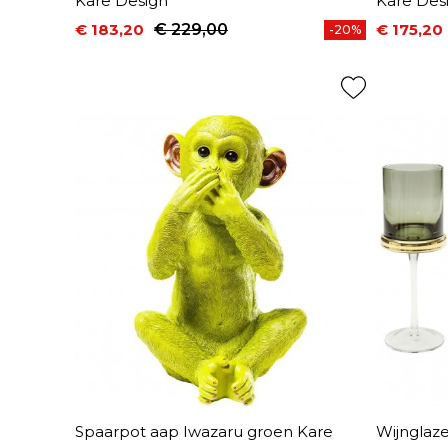
Kare Design
Kare Des
€ 183,20
€ 229,00
€ 175,20
-20%
Prijs
Normale prijs
Prijs
Normale 
Spaarpot aap Iwazaru groen Kare
Wijnglaz