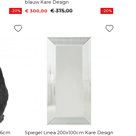
blauw Kare Design
€ 300,00
€ 375,00
-20%
-20%
Prijs
Normale prijs
 76cm
Spiegel Linea 200x100cm Kare Design