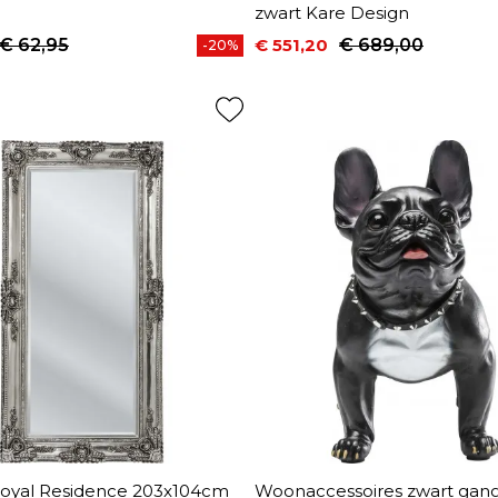
zwart Kare Design
€ 62,95
€ 551,20
€ 689,00
-20%
prijs
Prijs
Normale prijs
Royal Residence 203x104cm
Woonaccessoires zwart gang