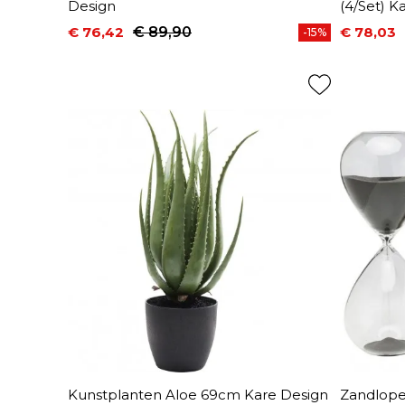
Design
(4/Set) K
€ 76,42
€ 89,90
€ 78,03
-15%
Prijs
Normale prijs
Prijs
Normale 
Kunstplanten Aloe 69cm Kare Design
Zandlope