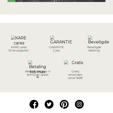
KARE cares
GARANTIE
Beveiligde
Onze projecten
2 jaar
betaling
Betaling tot max 4
Gratis
termijnen gratis
verzenden
vanaf 500€