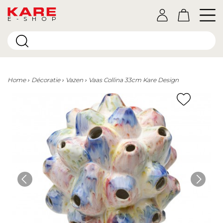
E-SHOP
Home
Décoratie
Vazen
Vaas Collina 33cm Kare Design