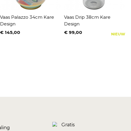
Vaas Palazzo 34cm Kare
Vaas Drip 38cm Kare
V
Design
Design
D
€ 145,00
€ 99,00
€
NIEUW
Prijs
Prijs
P