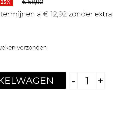
€ 68,90
- 25%
 termijnen a € 12,92 zonder extra
weken verzonden
-
+
NKELWAGEN