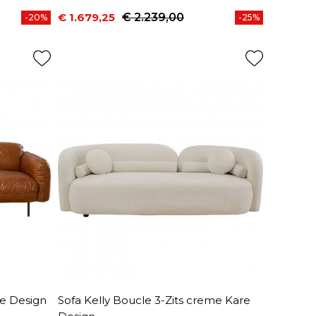
€ 1.679,25
€ 2.239,00
-20%
-25%
Prijs
Normale prijs
re Design
Sofa Kelly Boucle 3-Zits creme Kare