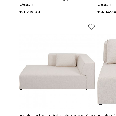
Design
Design
€ 1.219,00
€ 4.149,
Prijs
Prijs
Hoek Ligstoel Infinity links creme Kare
Hoek sofa