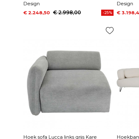
Design
Design
€ 2.248,50
€ 2.998,00
€ 3.198,
-25%
Prijs
Normale prijs
Prijs
Normale 
Hoek sofa Lucca links grijs Kare
Hoekbank