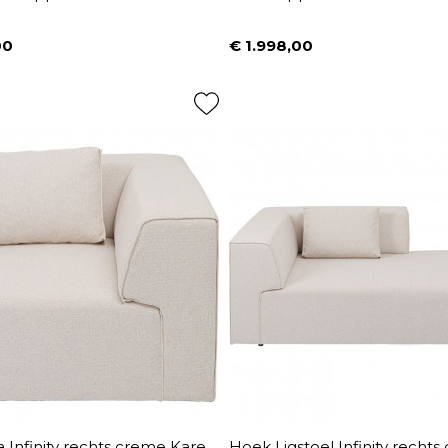
00
€ 1.998,00
Prijs
 Infinity rechts creme Kare
Hoek Ligstoel Infinity recht