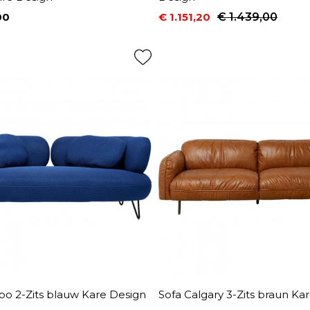
00
€ 1.151,20
€ 1.439,00
Prijs
Normale prijs
po 2-Zits blauw Kare Design
Sofa Calgary 3-Zits braun Ka