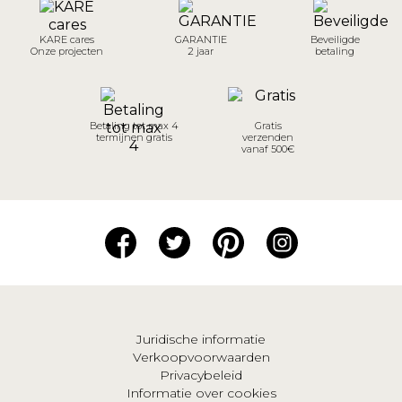
KARE cares
GARANTIE
Beveiligde
Onze projecten
2 jaar
betaling
Betaling tot max 4
Gratis
termijnen gratis
verzenden
vanaf 500€
Juridische informatie
Verkoopvoorwaarden
Privacybeleid
Informatie over cookies