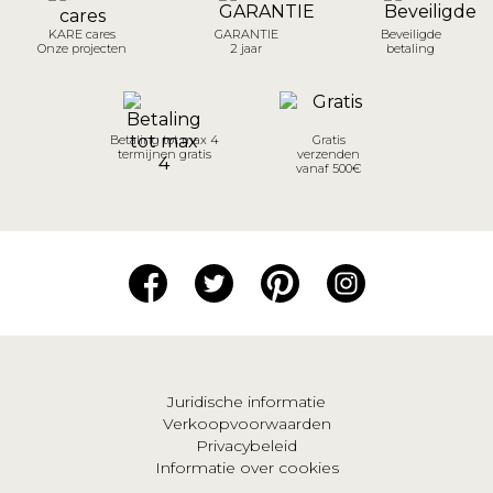
KARE cares
GARANTIE
Beveiligde
Onze projecten
2 jaar
betaling
Betaling tot max 4
Gratis
termijnen gratis
verzenden
vanaf 500€
Juridische informatie
Verkoopvoorwaarden
Privacybeleid
Informatie over cookies