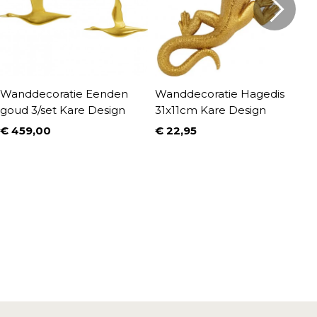
Wanddecoratie Eenden
Wanddecoratie Hagedis
W
goud 3/set Kare Design
31x11cm Kare Design
O
D
€ 459,00
€ 22,95
Prijs
Prijs
€
P