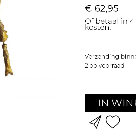
€ 62,95
Of betaal in 4
kosten.
Verzending binn
2
op voorraad
IN WI