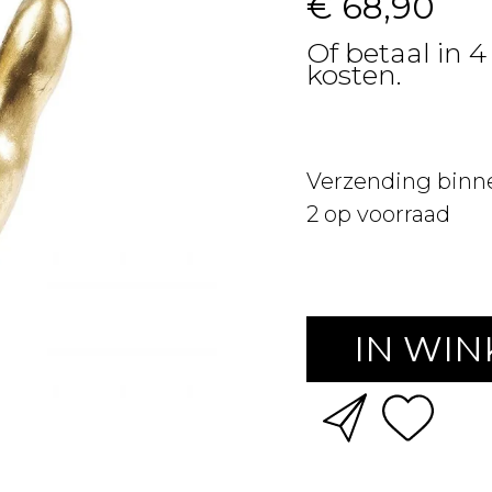
€ 68,90
Of betaal in 4
kosten.
Verzending binn
2
op voorraad
IN WI