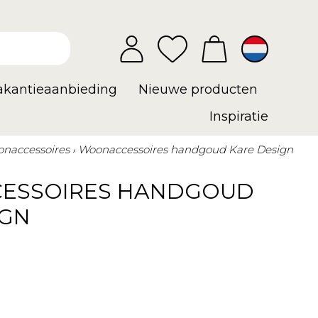
vakantieaanbieding
Nieuwe producten
Inspiratie
naccessoires
Woonaccessoires handgoud Kare Design
ESSOIRES HANDGOUD
IGN