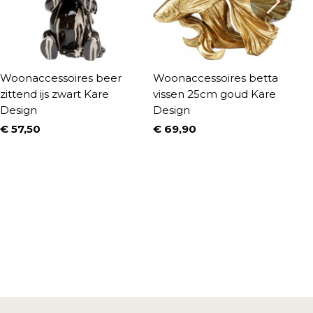
Woonaccessoires beer
Woonaccessoires betta
Z
zittend ijs zwart Kare
vissen 25cm goud Kare
K
Design
Design
€
P
N
€
€ 57,50
€ 69,90
Prijs
Prijs