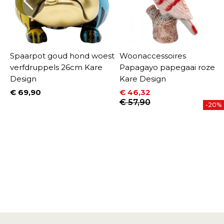
Spaarpot goud hond woest
Woonaccessoires
verfdruppels 26cm Kare
Papagayo papegaai roze
Design
Kare Design
€ 69,90
€ 46,32
Prijs
Prijs
Normale prijs
€ 57,90
-20%