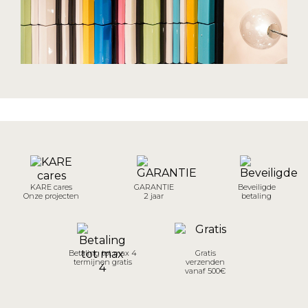
KARE cares
GARANTIE
Beveiligde
Onze projecten
2 jaar
betaling
Betaling tot max 4
Gratis
termijnen gratis
verzenden
vanaf 500€