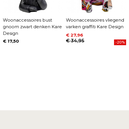
Woonaccessoires bust
Woonaccessoires vliegend
gnoom zwart denken Kare
varken graffiti Kare Design
Design
€ 27,96
Prijs
Normale prijs
€ 34,95
€ 17,50
-20%
Prijs