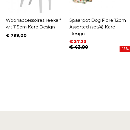
Woonaccessoires reekalf
Spaarpot Dog Fiore 12cm
wit 115cm Kare Design
Assorted (set/4) Kare
Design
€ 799,00
Prijs
€ 37,23
Prijs
Normale prijs
€ 43,80
-15%