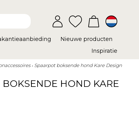
vakantieaanbieding
Nieuwe producten
Inspiratie
naccessoires
Spaarpot boksende hond Kare Design
 BOKSENDE HOND KARE