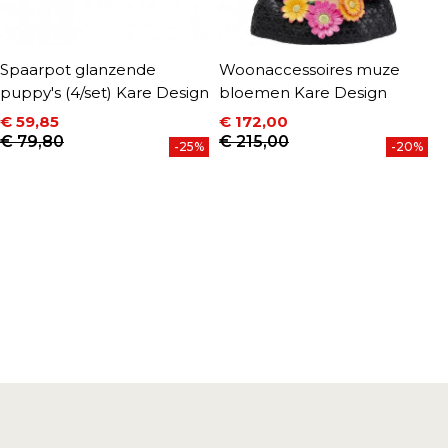
Spaarpot glanzende
Woonaccessoires muze
W
puppy's (4/set) Kare Design
bloemen Kare Design
7
€ 59,85
€ 172,00
€
Prijs
Normale prijs
Prijs
Normale prijs
P
N
€ 79,80
€ 215,00
€
-25%
-20%