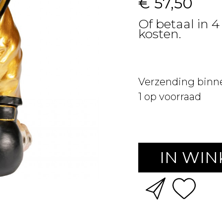
€ 57,50
Of betaal in 4
kosten.
Verzending binn
1
op voorraad
IN WI