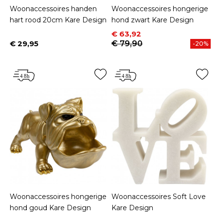
Woonaccessoires handen
Woonaccessoires hongerige
hart rood 20cm Kare Design
hond zwart Kare Design
Prijs
Normale prijs
€ 63,92
€ 29,95
€ 79,90
-20%
Prijs
Woonaccessoires hongerige
Woonaccessoires Soft Love
hond goud Kare Design
Kare Design