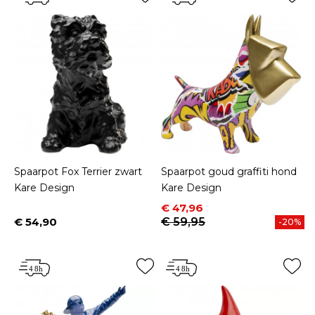
Spaarpot Fox Terrier zwart
Spaarpot goud graffiti hond
Kare Design
Kare Design
Prijs
Normale prijs
€ 47,96
€ 54,90
€ 59,95
-20%
Prijs