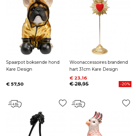
Spaarpot boksende hond
Woonaccessoires brandend
Kare Design
hart 31cm Kare Design
Prijs
Normale prijs
€ 23,16
€ 57,50
€ 28,95
-20%
Prijs