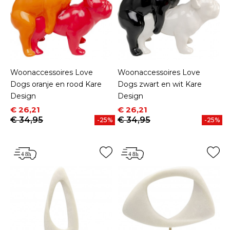
Woonaccessoires Love
Woonaccessoires Love
Dogs oranje en rood Kare
Dogs zwart en wit Kare
Design
Design
Prijs
Normale prijs
Prijs
Normale prijs
€ 26,21
€ 26,21
€ 34,95
€ 34,95
-25%
-25%