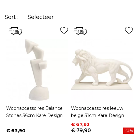
leven te brengen in uw kamers en u in staat te
stellen uw persoonlijkheid tot uitdrukking te
Sort :
Selecteer
brengen.
Woonaccessoires Balance
Woonaccessoires leeuw
Stones 36cm Kare Design
beige 31cm Kare Design
Prijs
Normale prijs
€ 67,92
€ 63,90
€ 79,90
-15%
Prijs