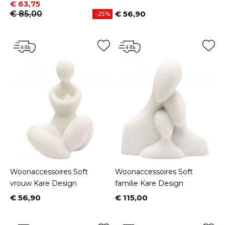
Prijs
Normale prijs
€ 63,75
€ 85,00
€ 56,90
-25%
Prijs
Woonaccessoires Soft
Woonaccessoires Soft
vrouw Kare Design
familie Kare Design
€ 56,90
€ 115,00
Prijs
Prijs