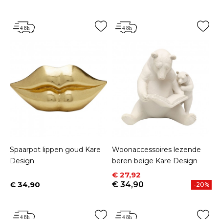
Spaarpot lippen goud Kare
Woonaccessoires lezende
Design
beren beige Kare Design
Prijs
Normale prijs
€ 27,92
€ 34,90
€ 34,90
-20%
Prijs