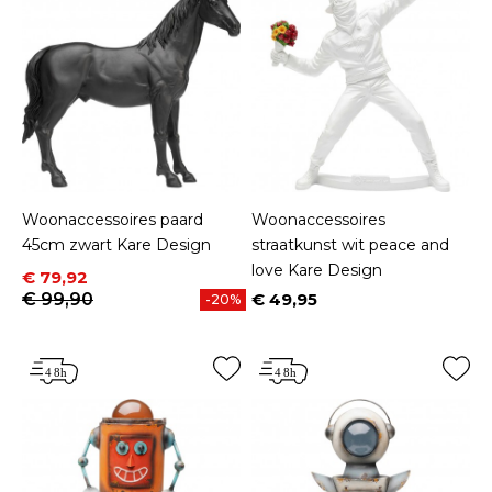
Woonaccessoires paard
Woonaccessoires
45cm zwart Kare Design
straatkunst wit peace and
love Kare Design
Prijs
Normale prijs
€ 79,92
€ 99,90
€ 49,95
-20%
Prijs