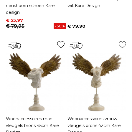
neushoorn schoen Kare
wit Kare Design
design
Prijs
Normale prijs
€ 55,97
€ 79,95
€ 79,90
-30%
Prijs
Woonaccessoires man
Woonaccessoires vrouw
vleugels brons 45cm Kare
vleugels brons 42cm Kare