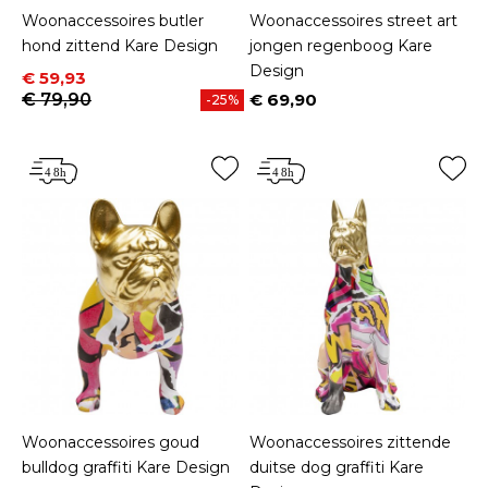
Woonaccessoires butler
Woonaccessoires street art
hond zittend Kare Design
jongen regenboog Kare
Design
Prijs
Normale prijs
€ 59,93
€ 79,90
€ 69,90
-25%
Prijs
Woonaccessoires goud
Woonaccessoires zittende
bulldog graffiti Kare Design
duitse dog graffiti Kare