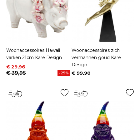
Woonaccessoires Hawaii
Woonaccessoires zich
varken 21cm Kare Design
vermannen goud Kare
Design
Prijs
Normale prijs
€ 29,96
€ 39,95
€ 99,90
-25%
Prijs