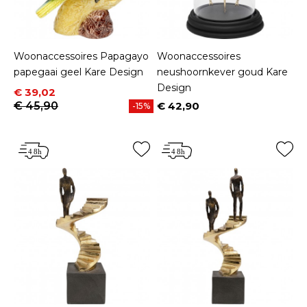
Woonaccessoires Papagayo
Woonaccessoires
papegaai geel Kare Design
neushoornkever goud Kare
Design
Prijs
Normale prijs
€ 39,02
€ 45,90
€ 42,90
-15%
Prijs