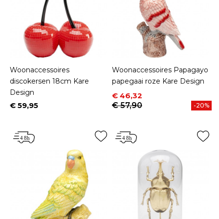
Woonaccessoires
Woonaccessoires Papagayo
discokersen 18cm Kare
papegaai roze Kare Design
Design
Prijs
Normale prijs
€ 46,32
€ 59,95
€ 57,90
-20%
Prijs