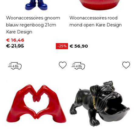
Woonaccessoires gnoom
Woonaccessoires rood
blauw regenboog 21cm
mond open Kare Design
Kare Design
Prijs
Normale prijs
€ 16,46
€ 21,95
€ 56,90
-25%
Prijs