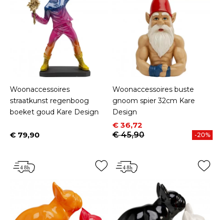
Woonaccessoires
Woonaccessoires buste
straatkunst regenboog
gnoom spier 32cm Kare
boeket goud Kare Design
Design
Prijs
Normale prijs
€ 36,72
€ 79,90
€ 45,90
-20%
Prijs