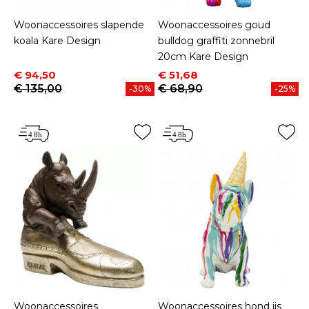
Woonaccessoires slapende
Woonaccessoires goud
koala Kare Design
bulldog graffiti zonnebril
20cm Kare Design
Prijs
Normale prijs
Prijs
Normale prijs
€ 94,50
€ 51,68
€ 135,00
€ 68,90
-30%
-25%
Woonaccessoires
Woonaccessoires hond ijs