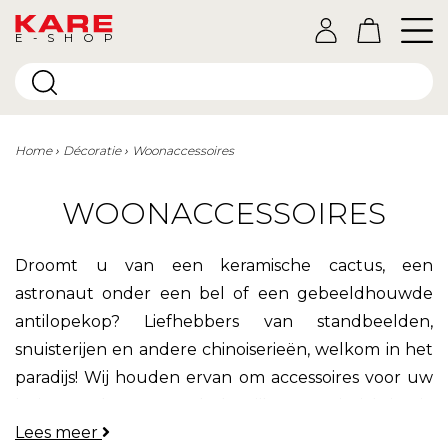
E-SHOP
Home
Décoratie
Woonaccessoires
WOONACCESSOIRES
Droomt u van een keramische cactus, een
astronaut onder een bel of een gebeeldhouwde
antilopekop? Liefhebbers van standbeelden,
snuisterijen en andere chinoiserieën, welkom in het
paradijs! Wij houden ervan om accessoires voor uw
huis te maken. Wat ook de stijl van uw inrichting is,
Lees meer
onze
decoratieve voorwerpen
hebben tot doel