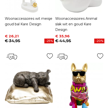
Woonaccessoires wit meisje
Woonaccessoires Animal
goud bal Kare Design
slak wit en goud Kare
Design
Prijs
Normale prijs
Prijs
Normale prijs
€ 26,21
€ 35,96
€ 34,95
€ 44,95
-25%
-20%