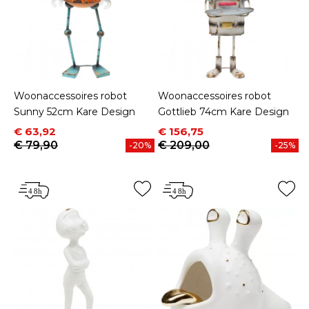
Woonaccessoires robot
Woonaccessoires robot
Sunny 52cm Kare Design
Gottlieb 74cm Kare Design
Prijs
Normale prijs
Prijs
Normale prijs
€ 63,92
€ 156,75
€ 79,90
€ 209,00
-20%
-25%