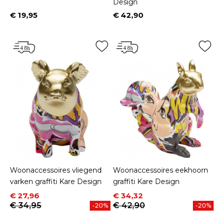
Design
€ 19,95
€ 42,90
Prijs
Prijs
Woonaccessoires vliegend
Woonaccessoires eekhoorn
varken graffiti Kare Design
graffiti Kare Design
Prijs
Normale prijs
Prijs
Normale prijs
€ 27,96
€ 34,32
€ 34,95
€ 42,90
-20%
-20%