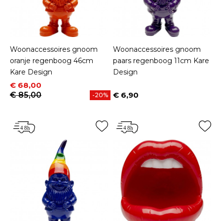
Woonaccessoires gnoom
Woonaccessoires gnoom
oranje regenboog 46cm
paars regenboog 11cm Kare
Kare Design
Design
Prijs
Normale prijs
€ 68,00
€ 85,00
€ 6,90
-20%
Prijs