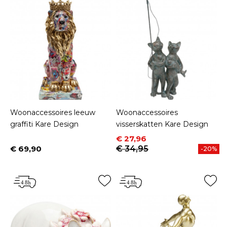
Woonaccessoires leeuw
Woonaccessoires
graffiti Kare Design
visserskatten Kare Design
Prijs
Normale prijs
€ 27,96
€ 69,90
€ 34,95
-20%
Prijs