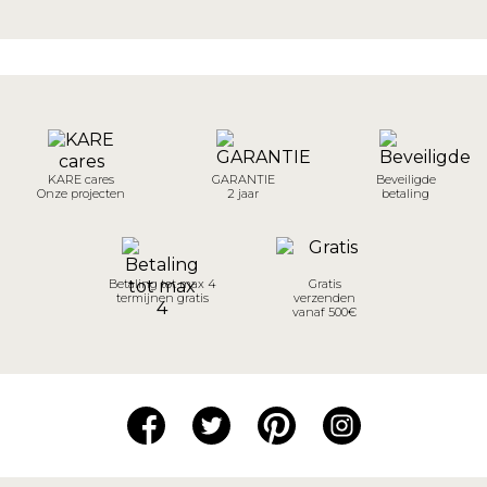
KARE cares
GARANTIE
Beveiligde
Onze projecten
2 jaar
betaling
Betaling tot max 4
Gratis
termijnen gratis
verzenden
vanaf 500€