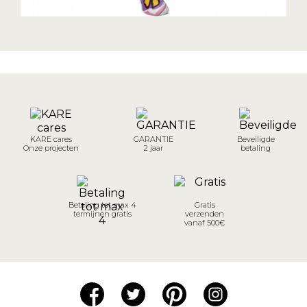
KARE cares
GARANTIE
Beveiligde
Onze projecten
2 jaar
betaling
Betaling tot max 4
Gratis
termijnen gratis
verzenden
vanaf 500€