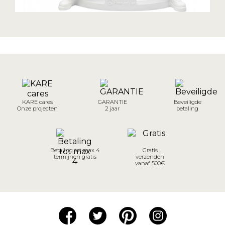
KARE cares
GARANTIE
Beveiligde
Onze projecten
2 jaar
betaling
Betaling tot max 4
Gratis
termijnen gratis
verzenden
vanaf 500€