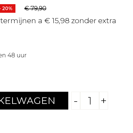
€ 79,90
- 20%
 termijnen a € 15,98 zonder extra
en 48 uur
-
+
NKELWAGEN