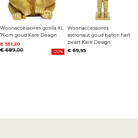
Woonaccessoires gorilla XL
Woonaccessoires
W
76cm goud Kare Design
astronaut goud ballon hart
k
zwart Kare Design
€ 551,20
€
P
Prijs
Normale prijs
€ 689,00
€ 69,95
-20%
Prijs