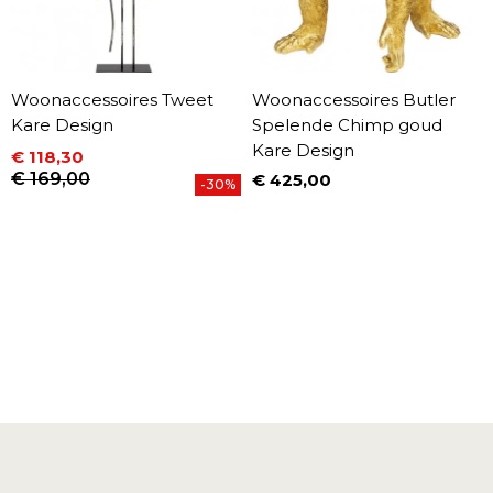
Woonaccessoires Tweet
Woonaccessoires Butler
Kare Design
Spelende Chimp goud
Kare Design
€ 118,30
Prijs
Normale prijs
€ 169,00
€ 425,00
-30%
Prijs