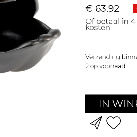
€ 63,92
Of betaal in 4
kosten.
Verzending binn
2
op voorraad
IN WI