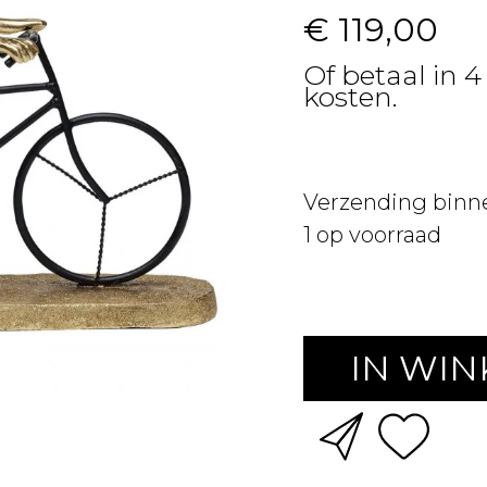
€ 119,00
Of betaal in 4
kosten.
Verzending binn
1
op voorraad
IN WI