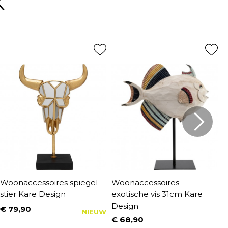
K
Woonaccessoires spiegel
Woonaccessoires
W
stier Kare Design
exotische vis 31cm Kare
s
Design
€ 79,90
€
NIEUW
Prijs
P
€ 68,90
Prijs