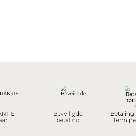
NTIE
Beveiligde
Betaling 
aar
betaling
termijne