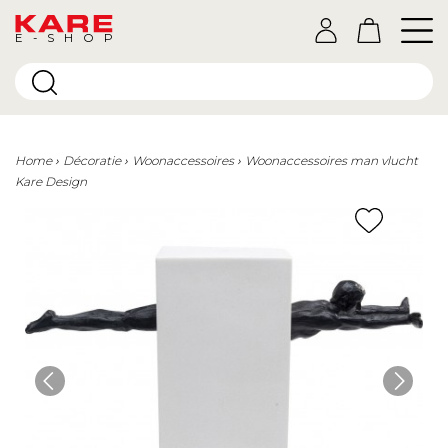
E-SHOP
Home
Décoratie
Woonaccessoires
Woonaccessoires man vlucht
Kare Design