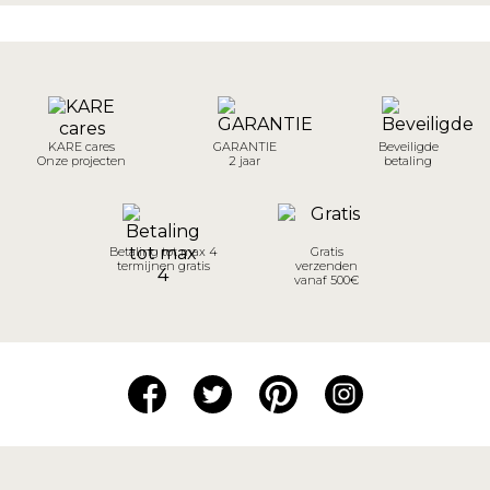
KARE cares
GARANTIE
Beveiligde
Onze projecten
2 jaar
betaling
Betaling tot max 4
Gratis
termijnen gratis
verzenden
vanaf 500€