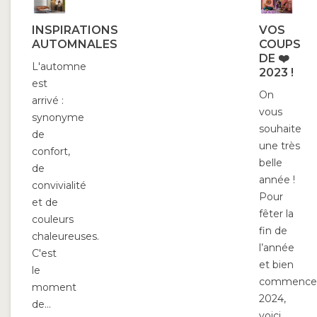
INSPIRATIONS
VOS
AUTOMNALES
COUPS
DE ❤️
L'automne
2023 !
est
On
arrivé :
vous
synonyme
souhaite
de
une très
confort,
belle
de
année !
convivialité
Pour
et de
fêter la
couleurs
fin de
chaleureuses.
l’année
C'est
et bien
le
commence
moment
2024,
de...
voici