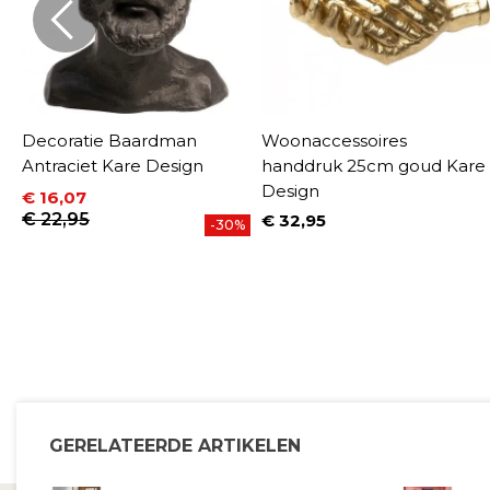
Decoratie Baardman
Woonaccessoires
Antraciet Kare Design
handdruk 25cm goud Kare
Design
€ 16,07
Prijs
Normale prijs
€ 22,95
€ 32,95
%
-30%
Prijs
GERELATEERDE ARTIKELEN