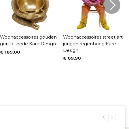
Woonaccessoires gouden
Woonaccessoires street art
W
gorilla snede Kare Design
jongen regenboog Kare
P
Design
K
€ 189,00
Prijs
€ 69,90
€
Prijs
P
N
€