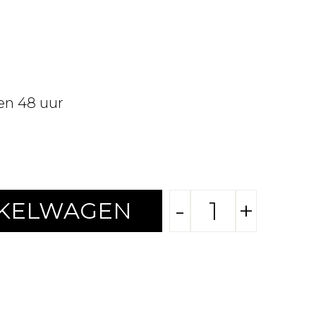
en 48 uur
-
+
NKELWAGEN