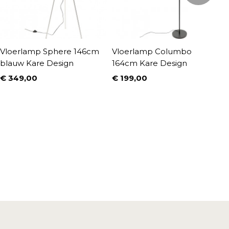
Vloerlamp Sphere 146cm
Vloerlamp Columbo
V
blauw Kare Design
164cm Kare Design
z
€ 349,00
€ 199,00
€
Prijs
Prijs
P