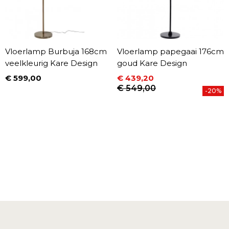
Vloerlamp Burbuja 168cm
Vloerlamp papegaai 176cm
veelkleurig Kare Design
goud Kare Design
€ 599,00
€ 439,20
Prijs
Prijs
Normale prijs
€ 549,00
-20%