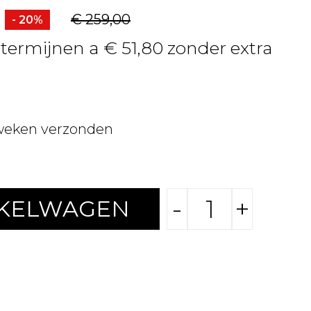
€ 259,00
- 20%
 termijnen a € 51,80 zonder extra
weken verzonden
-
+
NKELWAGEN