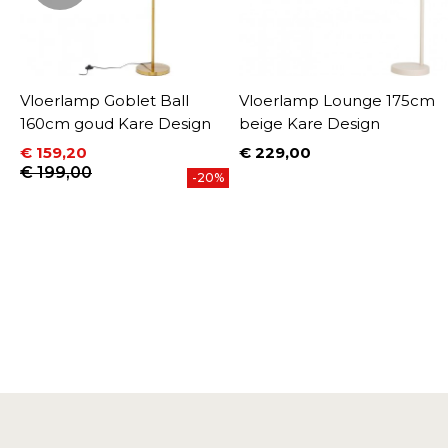
Vloerlamp Goblet Ball
Vloerlamp Lounge 175cm
160cm goud Kare Design
beige Kare Design
€ 159,20
€ 229,00
Prijs
Prijs
Normale prijs
€ 199,00
-20%