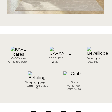
KARE cares
GARANTIE
Beveiligde
Onze projecten
2 jaar
betaling
Betaling tot max 4
Gratis
termijnen gratis
verzenden
vanaf 500€