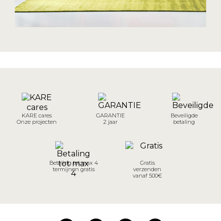
KARE cares
GARANTIE
Beveiligde
Onze projecten
2 jaar
betaling
Betaling tot max 4
Gratis
termijnen gratis
verzenden
vanaf 500€