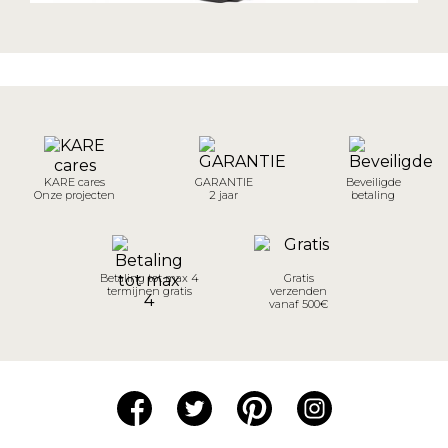
KARE cares
GARANTIE
Beveiligde
Onze projecten
2 jaar
betaling
Betaling tot max 4
Gratis
termijnen gratis
verzenden
vanaf 500€