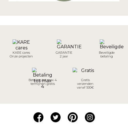
KARE cares
GARANTIE
Beveiligde
Onze projecten
2 jaar
betaling
Betaling tot max 4
Gratis
termijnen gratis
verzenden
vanaf 500€