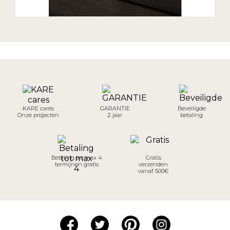
KARE cares
GARANTIE
Beveiligde
Onze projecten
2 jaar
betaling
Betaling tot max 4
Gratis
termijnen gratis
verzenden
vanaf 500€