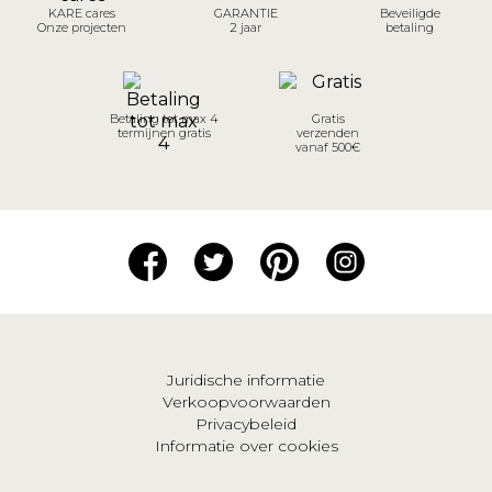
KARE cares
GARANTIE
Beveiligde
Onze projecten
2 jaar
betaling
Betaling tot max 4
Gratis
termijnen gratis
verzenden
vanaf 500€
Juridische informatie
Verkoopvoorwaarden
Privacybeleid
Informatie over cookies