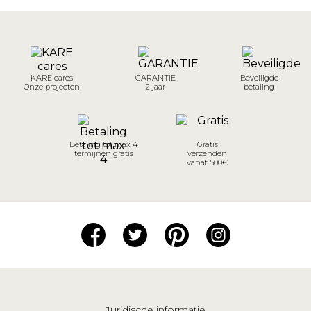
KARE cares
GARANTIE
Beveiligde
Onze projecten
2 jaar
betaling
Betaling tot max 4
Gratis
termijnen gratis
verzenden
vanaf 500€
Juridische informatie