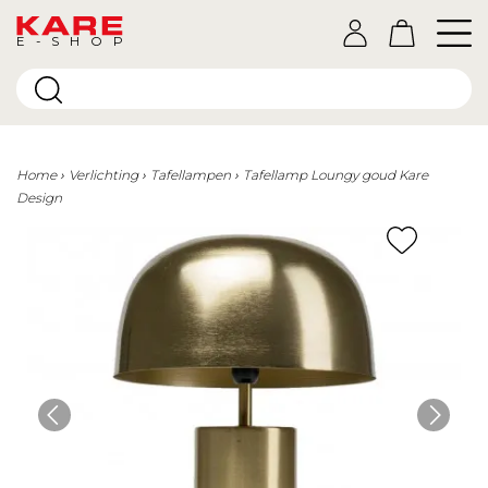
E-SHOP
Home
Verlichting
Tafellampen
Tafellamp Loungy goud Kare
Design