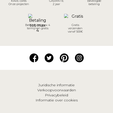
KARE cares
GARANTIE
Beveiligde
Onze projecten
2 jaar
betaling
Betaling tot max 4
Gratis
termijnen gratis
verzenden
vanaf 500€
Juridische informatie
Verkoopvoorwaarden
Privacybeleid
Informatie over cookies