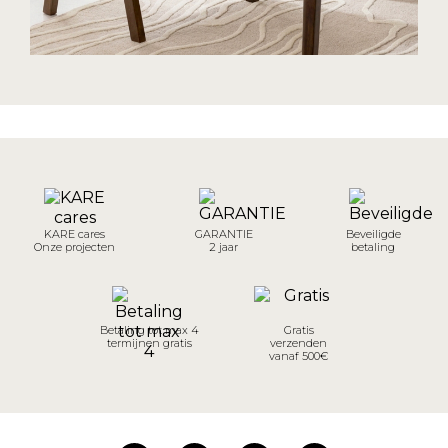
KARE cares
GARANTIE
Beveiligde
Onze projecten
2 jaar
betaling
Betaling tot max 4
Gratis
termijnen gratis
verzenden
vanaf 500€