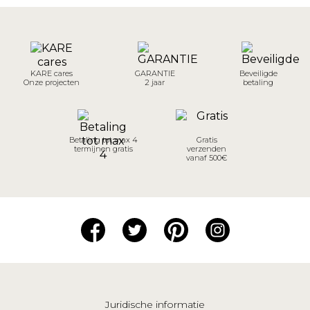
KARE cares
GARANTIE
Beveiligde
Onze projecten
2 jaar
betaling
Betaling tot max 4
Gratis
termijnen gratis
verzenden
vanaf 500€
Juridische informatie