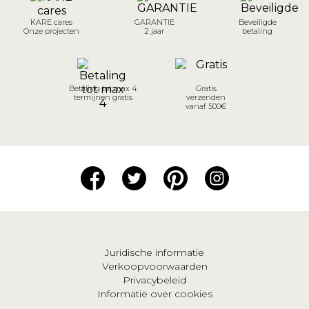
KARE cares
GARANTIE
Beveiligde
Onze projecten
2 jaar
betaling
Betaling tot max 4
Gratis
termijnen gratis
verzenden
vanaf 500€
Juridische informatie
Verkoopvoorwaarden
Privacybeleid
Informatie over cookies