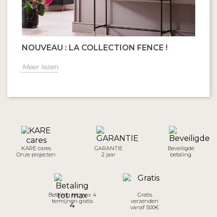
NOUVEAU : LA COLLECTION FENCE !
Meer lezen
KARE cares
GARANTIE
Beveiligde
Onze projecten
2 jaar
betaling
Betaling tot max 4
Gratis
termijnen gratis
verzenden
vanaf 500€