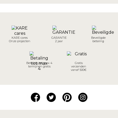
KARE cares
GARANTIE
Beveiligde
Onze projecten
2 jaar
betaling
Betaling tot max 4
Gratis
termijnen gratis
verzenden
vanaf 500€