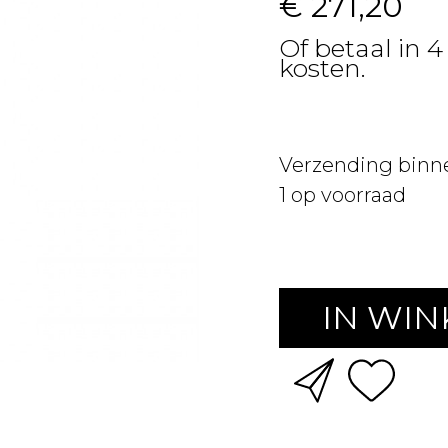
€ 271,20
Of betaal in 
kosten.
Verzending binn
1
op voorraad
IN WI