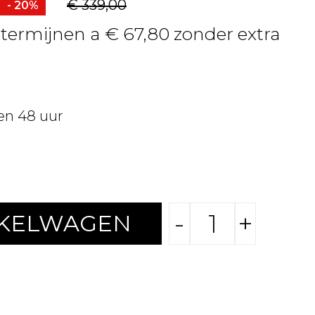
€ 339,00
- 20%
4 termijnen a € 67,80 zonder extra
en 48 uur
-
+
NKELWAGEN