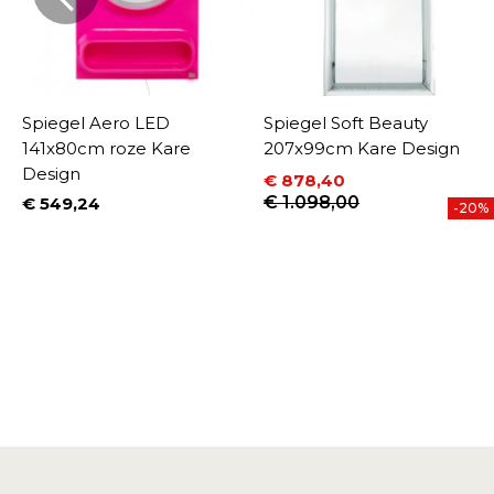
Spiegel Aero LED
Spiegel Soft Beauty
141x80cm roze Kare
207x99cm Kare Design
Design
€ 878,40
Prijs
Normale prijs
€ 1.098,00
€ 549,24
-20%
Prijs