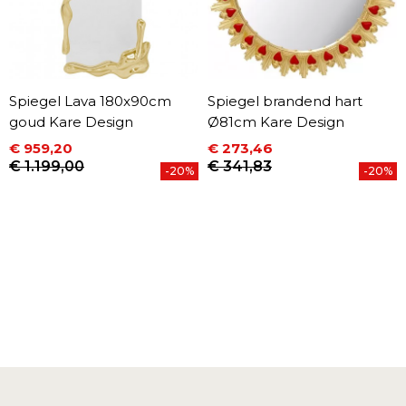
Spiegel Lava 180x90cm
Spiegel brandend hart
goud Kare Design
Ø81cm Kare Design
€ 959,20
€ 273,46
Prijs
Normale prijs
Prijs
Normale prijs
€ 1.199,00
€ 341,83
-20%
-20%