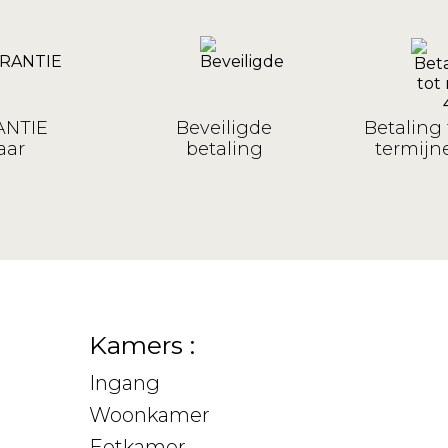
NTIE
Beveiligde
Betaling 
aar
betaling
termijne
Kamers :
Ingang
Woonkamer
Eetkamer