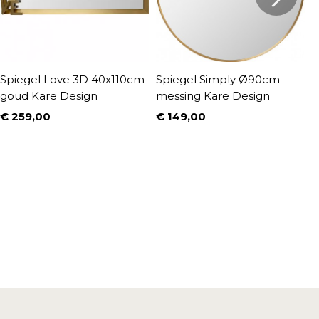
Spiegel Love 3D 40x110cm
Spiegel Simply Ø90cm
S
goud Kare Design
messing Kare Design
2
D
€ 259,00
€ 149,00
Prijs
Prijs
€
P