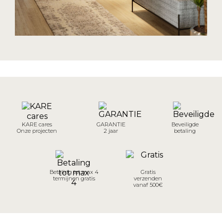
KARE cares
GARANTIE
Beveiligde
Onze projecten
2 jaar
betaling
Betaling tot max 4
Gratis
termijnen gratis
verzenden
vanaf 500€