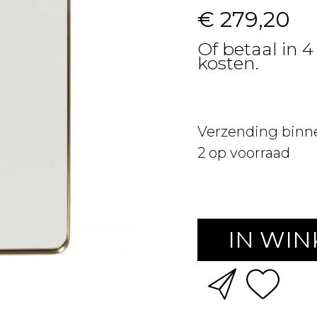
€ 279,20
Of betaal in 
kosten.
Verzending binn
2
op voorraad
IN WI