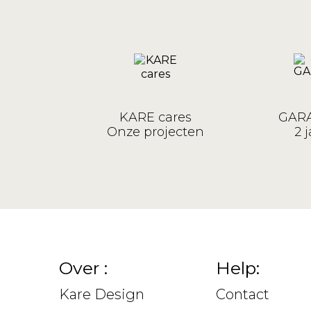
KARE cares
GARA
Onze projecten
2 j
Over :
Help:
Kare Design
Contact