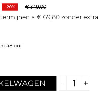
€ 349,00
- 20%
4 termijnen a € 69,80 zonder extra
en 48 uur
-
+
NKELWAGEN