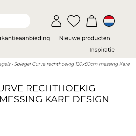
vakantieaanbieding
Nieuwe producten
Inspiratie
egels
Spiegel Curve rechthoekig 120x80cm messing Kare
CURVE RECHTHOEKIG
 MESSING KARE DESIGN