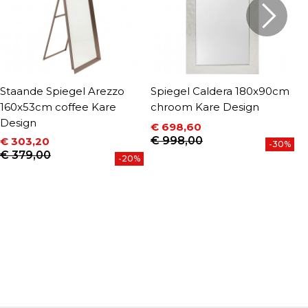
Staande Spiegel Arezzo
Spiegel Caldera 180x90cm
S
160x53cm coffee Kare
chroom Kare Design
1
Design
D
€ 698,60
Prijs
Normale prijs
€ 998,00
€ 303,20
€
-30%
P
Prijs
Normale prijs
€ 379,00
-20%