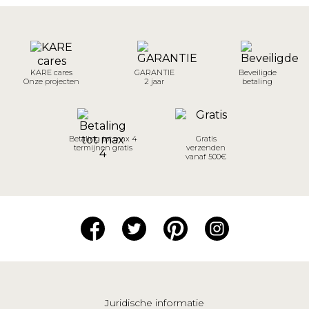
KARE cares
GARANTIE
Beveiligde
Onze projecten
2 jaar
betaling
Betaling tot max 4
Gratis
termijnen gratis
verzenden
vanaf 500€
Juridische informatie