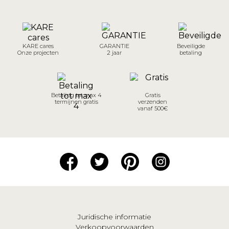
KARE cares
GARANTIE
Beveiligde
Onze projecten
2 jaar
betaling
Betaling tot max 4
Gratis
termijnen gratis
verzenden
vanaf 500€
Juridische informatie
Verkoopvoorwaarden