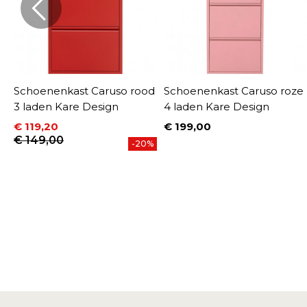
Schoenenkast Caruso rood
Schoenenkast Caruso roze
3 laden Kare Design
4 laden Kare Design
€ 119,20
€ 199,00
Prijs
Prijs
Normale prijs
€ 149,00
%
-20%