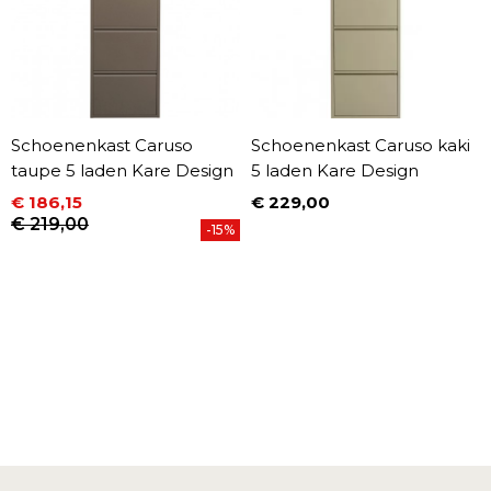
Schoenenkast Caruso
Schoenenkast Caruso kaki
taupe 5 laden Kare Design
5 laden Kare Design
€ 186,15
€ 229,00
Prijs
Prijs
Normale prijs
€ 219,00
-15%