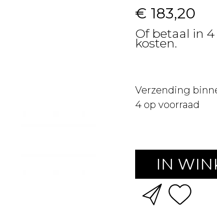
€ 183,20
Of betaal in 
kosten.
Verzending binn
4
op voorraad
IN WI