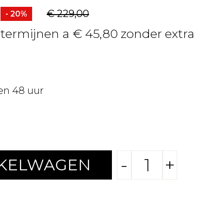
€ 229,00
- 20%
4 termijnen a € 45,80 zonder extra
en 48 uur
-
+
NKELWAGEN