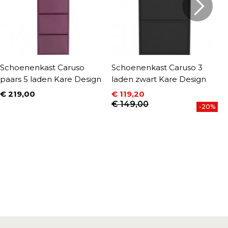
Schoenenkast Caruso
Schoenenkast Caruso 3
S
paars 5 laden Kare Design
laden zwart Kare Design
c
€ 219,00
€ 119,20
€
Prijs
Prijs
Normale prijs
P
N
€ 149,00
€
-20%