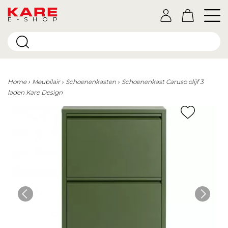
E-SHOP
Home
Meubilair
Schoenenkasten
Schoenenkast Caruso olijf 3
laden Kare Design