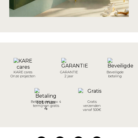
KARE cares
GARANTIE
Beveiligde
Onze projecten
2 jaar
betaling
Betaling tot max 4
Gratis
termijnen gratis
verzenden
vanaf 500€