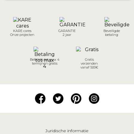
KARE cares
GARANTIE
Beveiligde
Onze projecten
2 jaar
betaling
Betaling tot max 4
Gratis
termijnen gratis
verzenden
vanaf 500€
Juridische informatie