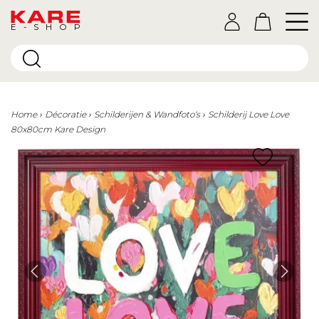
E-SHOP
Home
Décoratie
Schilderijen & Wandfoto‘s
Schilderij Love Love
80x80cm Kare Design