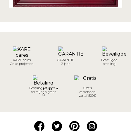
KARE cares
GARANTIE
Beveiligde
Onze projecten
2 jaar
betaling
Betaling tot max 4
Gratis
termijnen gratis
verzenden
vanaf 500€