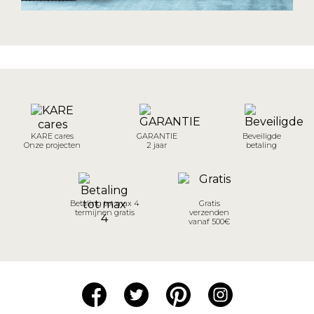
KARE cares
GARANTIE
Beveiligde
Onze projecten
2 jaar
betaling
Betaling tot max 4
Gratis
termijnen gratis
verzenden
vanaf 500€