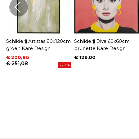
Schilderij Artistas 80x120cm
Schilderij Diva 60x60cm
groen Kare Design
brunette Kare Design
€ 200,86
€ 129,00
Prijs
Prijs
Normale prijs
€ 251,08
-20%