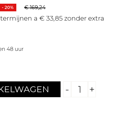
€ 169,24
- 20%
 termijnen a € 33,85 zonder extra
en 48 uur
-
+
NKELWAGEN