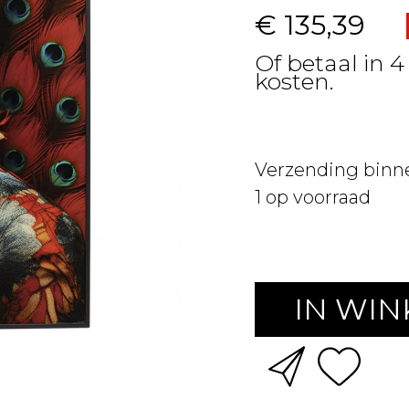
€ 135,39
Of betaal in 4
kosten.
Verzending binn
1
op voorraad
IN WI