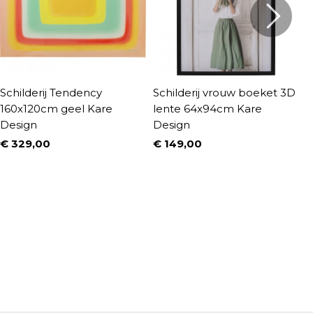
Schilderij Tendency
Schilderij vrouw boeket 3D
S
160x120cm geel Kare
lente 64x94cm Kare
5
Design
Design
D
€ 329,00
€ 149,00
€
Prijs
Prijs
P
N
€