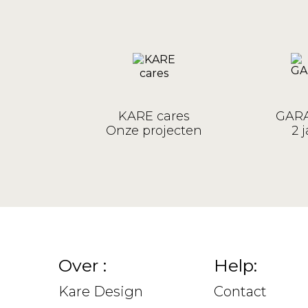
KARE cares
GARA
Onze projecten
2 j
Over :
Help:
Kare Design
Contact