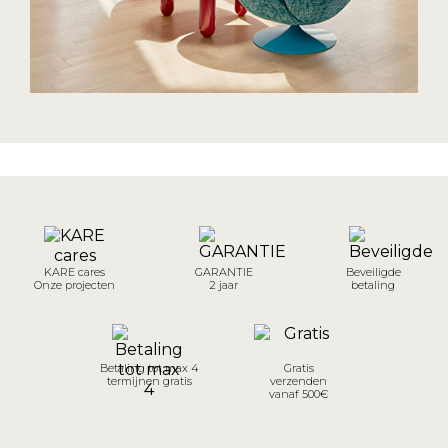
KARE cares
GARANTIE
Beveiligde
Onze projecten
2 jaar
betaling
Betaling tot max 4
Gratis
termijnen gratis
verzenden
vanaf 500€